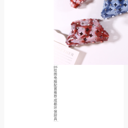
ps
绘
图
电
脑
配
置
推
荐
成
都
环
保
厨
具