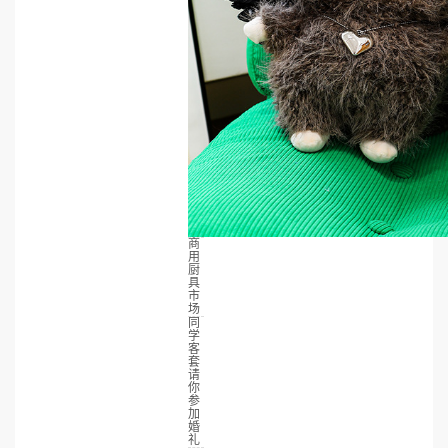
商
用
厨
具
市
场
同
学
客
套
请
你
参
加
婚
礼