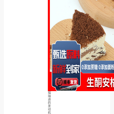
福
瑞
迪
的
发
动
机