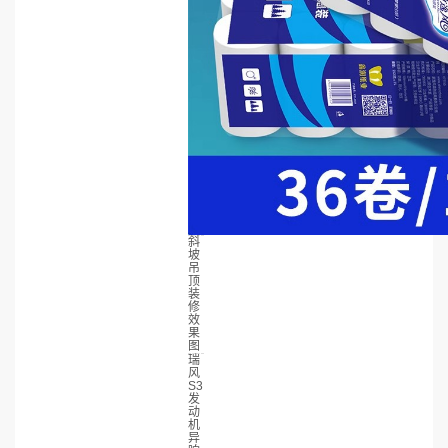
斜
坡
吊
顶
装
修
效
果
图
瑞
风
S3
发
动
机
异