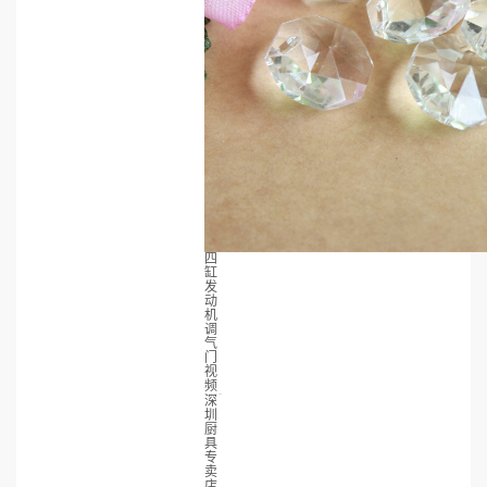
四
缸
发
动
机
调
气
门
视
频
深
圳
厨
具
专
卖
店