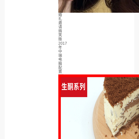
婚
礼
邀
请
搞
笑
版
2017
年
中
端
电
脑
配
置