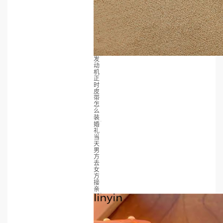
发
动
机
正
时
皮
带
怎
么
装
婚
礼
当
天
男
方
去
女
方
接
亲