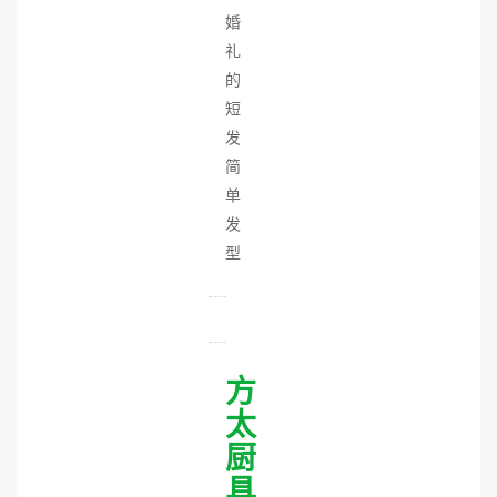
婚
礼
的
短
发
简
单
发
型
方
太
厨
具