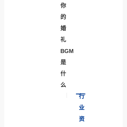
你
的
婚
礼
BGM
是
什
么
行
业
资