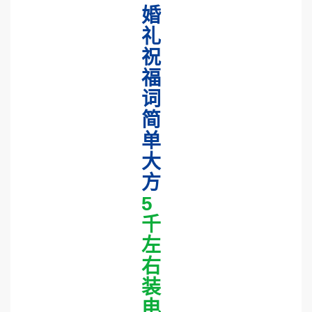
婚
礼
祝
福
词
简
单
大
方
5
千
左
右
装
电