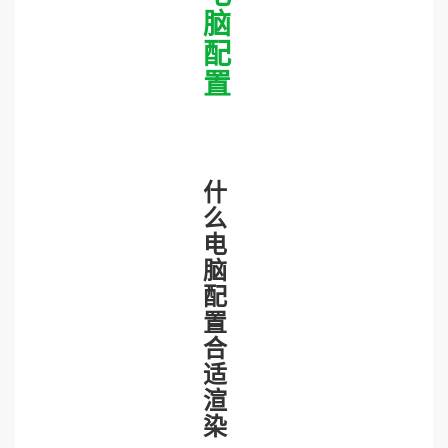
脑
配
置
什
么
电
脑
配
置
合
适
渲
染