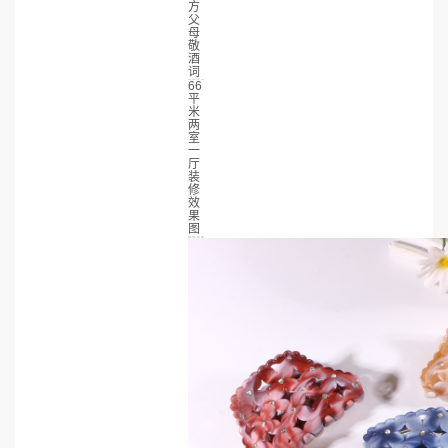
方
父
母
敬
酒
词
66
平
米
两
室
一
厅
装
修
效
果
图