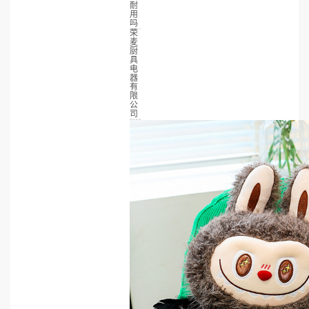
耐
用
吗
荣
麦
厨
具
电
器
有
限
公
司