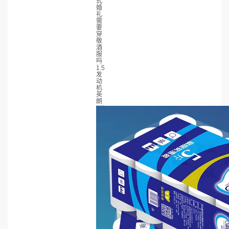
式
婚
礼
需
要
穿
敬
酒
服
吗
1.5
发
动
机
英
朗